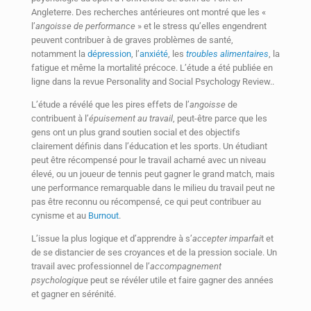
Angleterre. Des recherches antérieures ont montré que les «
l’
angoisse de performance
» et le stress qu’elles engendrent
peuvent contribuer à de graves problèmes de santé,
notamment la
dépression
, l’
anxiété
, les
troubles alimentaires
, la
fatigue et même la mortalité précoce. L’étude a été publiée en
ligne dans la revue Personality and Social Psychology Review..
L’étude a révélé que les pires effets de l’
angoisse
de
contribuent à l’
épuisement au travail
, peut-être parce que les
gens ont un plus grand soutien social et des objectifs
clairement définis dans l’éducation et les sports. Un étudiant
peut être récompensé pour le travail acharné avec un niveau
élevé, ou un joueur de tennis peut gagner le grand match, mais
une performance remarquable dans le milieu du travail peut ne
pas être reconnu ou récompensé, ce qui peut contribuer au
cynisme et au
Burnout
.
L’issue la plus logique et d’apprendre à s’
accepter imparfai
t et
de se distancier de ses croyances et de la pression sociale. Un
travail avec professionnel de l’
accompagnement
psychologiqu
e peut se révéler utile et faire gagner des années
et gagner en sérénité.