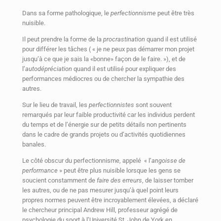
Dans sa forme pathologique, le
perfectionnisme
peut être très
nuisible.
Il peut prendre la forme de la
procrastination
quand il est utilisé
pour différer les tâches ( « je ne peux pas démarrer mon projet
jusqu’à ce que je sais la «bonne» façon de le faire. »), et de
l’
autodépréciation
quand il est utilisé pour expliquer des
performances médiocres ou de chercher la sympathie des
autres.
Sur le lieu de travail, les
perfectionnistes
sont souvent
remarqués par leur faible productivité car les individus perdent
du temps et de l’énergie sur de petits détails non pertinents
dans le cadre de grands projets ou d’activités quotidiennes
banales.
Le côté obscur du perfectionnisme, appelé « l’
angoisse de
performance
» peut être plus nuisible lorsque les gens se
soucient constamment de
faire des erreurs
, de laisser tomber
les autres, ou de ne pas mesurer jusqu’à quel point leurs
propres normes peuvent être incroyablement élevées, a déclaré
le chercheur principal Andrew Hill, professeur agrégé de
psychologie du sport à l’Université St. John de York en