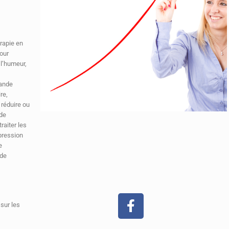
rapie en
our
 l’humeur,
rande
re,
 réduire ou
 de
raiter les
pression
e
 de
 sur les