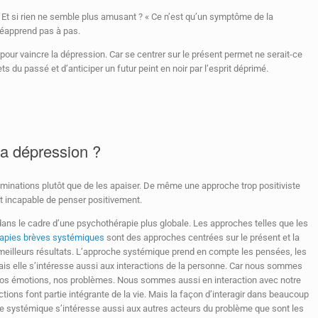
 Et si rien ne semble plus amusant ? « Ce n’est qu’un symptôme de la
 réapprend pas à pas.
pour vaincre la dépression. Car se centrer sur le présent permet ne serait-ce
ets du passé et d’anticiper un futur peint en noir par l’esprit déprimé.
la dépression ?
 ruminations plutôt que de les apaiser. De même une approche trop positiviste
st incapable de penser positivement.
dans le cadre d’une psychothérapie plus globale. Les approches telles que les
apies brèves systémiques
sont des approches centrées sur le présent et la
eilleurs résultats. L’approche systémique prend en compte les pensées, les
s elle s’intéresse aussi aux interactions de la personne. Car nous sommes
os émotions, nos problèmes. Nous sommes aussi en interaction avec notre
tions font partie intégrante de la vie. Mais la façon d’interagir dans beaucoup
he systémique s’intéresse aussi aux autres acteurs du problème que sont les