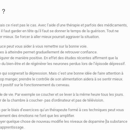
 ?
ais ce n’est pas le cas. Avec l’aide d’une thérapie et parfois des médicaments,
 il faut garder en tête qu’il faut se donner le temps de la guérison. Tout ne
r mieux. Se forcer à aller mieux pourrait aggraver la situation.
uce peut vous aider à vous remettre sur la bonne voie.
les à atteindre permet graduellement de retrouver confiance.
igurer de manière positive. En effet des études récentes affirment que la
u bien-être et de régénérer les neurones perdus lors de l’épisode dépressif.
e qui soignerait la dépression. Mais c’est une bonne idée de faire attention à
rop manger, prendre le contrôle de son alimentation aidera à se sentir mieux.
 positif sur le fonctionnement du cerveau.
de de vie. Par exemple se coucher et se lever à la même heure tous les jours.
ir de la chambre à coucher- pas d’ordinateur et pas de télévision.
par le biais d’exercices qu’un thérapeute formé à ces techniques peut vous
itement des émotions ne font que les amplifier.
ssayer quelque chose de nouveau modifie les niveaux de dopamine [la substance
l’apprentissage.