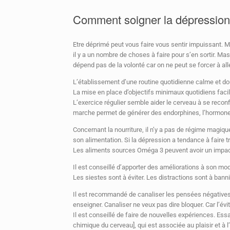
Comment soigner la dépression
Etre déprimé peut vous faire vous sentir impuissant. M
il y a un nombre de choses à faire pour s’en sortir. Mas
dépend pas de la volonté car on ne peut se forcer à alle
L’établissement d’une routine quotidienne calme et do
La mise en place d’objectifs minimaux quotidiens faci
L’exercice régulier semble aider le cerveau à se reconf
marche permet de générer des endorphines, l’hormone d
Concernant la nourriture, il n’y a pas de régime magiqu
son alimentation. Si la dépression a tendance à faire t
Les aliments sources Oméga 3 peuvent avoir un impact
Il est conseillé d’apporter des améliorations à son mo
Les siestes sont à éviter. Les distractions sont à bann
Il est recommandé de canaliser les pensées négatives 
enseigner. Canaliser ne veux pas dire bloquer. Car l’év
Il est conseillé de faire de nouvelles expériences. E
chimique du cerveau], qui est associée au plaisir et à 