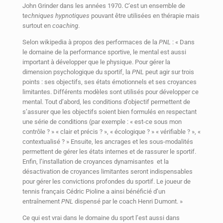
John Grinder dans les années 1970. C’est un ensemble de
t
echniques hypnotiques
pouvant être utilisées en thérapie mais
surtout en
coaching
.
Selon wikipedia à propos des performaces de la
PNL
: « Dans
le domaine de la performance sportive, le mental est aussi
important à développer que le physique. Pour gérer la
dimension psychologique du sportif, la
PNL
peut agir sur trois
points : ses objectifs, ses états émotionnels et ses croyances
limitantes. Différents modèles sont utilisés pour développer ce
mental. Tout d’abord, les conditions d’objectif permettent de
s’assurer que les objectifs soient bien formulés en respectant
une série de conditions (par exemple : « est-ce sous mon
contrôle ? » « clair et précis ? », « écologique ? » « vérifiable ? », «
contextualisé ? » Ensuite, les ancrages et les sous-modalités
permettent de gérer les états internes et de rassurer le sportif.
Enfin, l’installation de croyances dynamisantes et la
désactivation de croyances limitantes seront indispensables
pour gérer les convictions profondes du sportif. Le joueur de
tennis français Cédric Pioline a ainsi bénéficié d’un
entraînement
PNL
dispensé par le coach Henri Dumont. »
Ce qui est vrai dans le domaine du sport l’est aussi dans