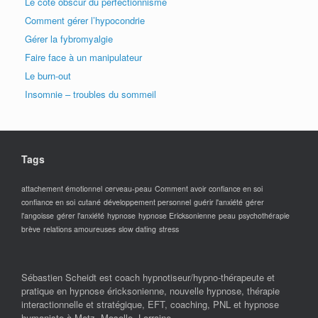
Le côté obscur du perfectionnisme
Comment gérer l’hypocondrie
Gérer la fybromyalgie
Faire face à un manipulateur
Le burn-out
Insomnie – troubles du sommeil
Tags
attachement émotionnel
cerveau-peau
Comment avoir confiance en soi
confiance en soi
cutané
développement personnel
guérir l'anxiété
gérer
l'angoisse
gérer l'anxiété
hypnose
hypnose Ericksonienne
peau
psychothérapie
brève
relations amoureuses
slow dating
stress
Sébastien Scheidt est coach hypnotiseur/hypno-thérapeute et
pratique en hypnose éricksonienne, nouvelle hypnose, thérapie
interactionnelle et stratégique, EFT, coaching, PNL et hypnose
humaniste à Metz, Moselle, Lorraine.