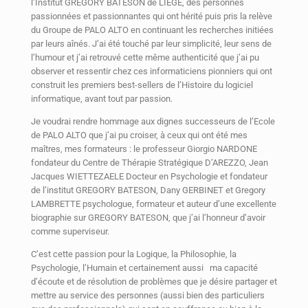
l’Institut GREGORY BATESON de LIEGE, des personnes
passionnées et passionnantes qui ont hérité puis pris la relève
du Groupe de PALO ALTO en continuant les recherches initiées
par leurs aînés. J’ai été touché par leur simplicité, leur sens de
l’humour et j’ai retrouvé cette même authenticité que j’ai pu
observer et ressentir chez ces informaticiens pionniers qui ont
construit les premiers best-sellers de l’Histoire du logiciel
informatique, avant tout par passion.
Je voudrai rendre hommage aux dignes successeurs de l’Ecole
de PALO ALTO que j’ai pu croiser, à ceux qui ont été mes
maîtres, mes formateurs : le professeur Giorgio NARDONE
fondateur du Centre de Thérapie Stratégique D’AREZZO, Jean
Jacques WIETTEZAELE Docteur en Psychologie et fondateur
de l’institut GREGORY BATESON, Dany GERBINET et Gregory
LAMBRETTE psychologue, formateur et auteur d’une excellente
biographie sur GREGORY BATESON, que j’ai l’honneur d’avoir
comme superviseur.
C’est cette passion pour la Logique, la Philosophie, la
Psychologie, l’Humain et certainement aussi ma capacité
d’écoute et de résolution de problèmes que je désire partager et
mettre au service des personnes (aussi bien des particuliers