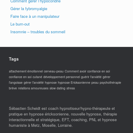
Comment gérer l’hypocondrie
Gérer la fybromyalgie
Faire face à un manipulateur
Le burn-out
Insomnie – troubles du sommeil
Tags
attachement émotionnel
cerveau-peau
Comment avoir confiance en soi
confiance en soi
cutané
développement personnel
guérir l'anxiété
gérer
l'angoisse
gérer l'anxiété
hypnose
hypnose Ericksonienne
peau
psychothérapie
brève
relations amoureuses
slow dating
stress
Sébastien Scheidt est coach hypnotiseur/hypno-thérapeute et
pratique en hypnose éricksonienne, nouvelle hypnose, thérapie
interactionnelle et stratégique, EFT, coaching, PNL et hypnose
humaniste à Metz, Moselle, Lorraine.