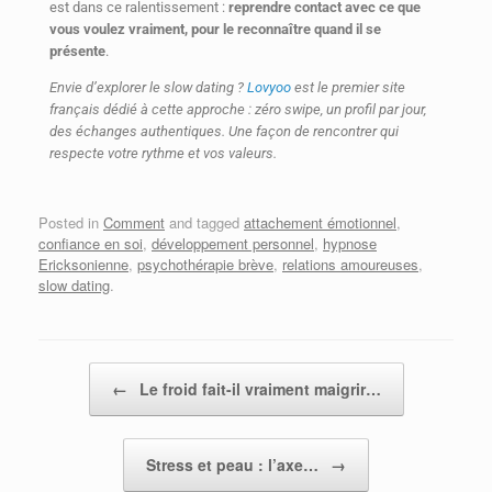
est dans ce ralentissement :
reprendre contact avec ce que
vous voulez vraiment, pour le reconnaître quand il se
présente
.
Envie d’explorer le slow dating ?
Lovyoo
est le premier site
français dédié à cette approche : zéro swipe, un profil par jour,
des échanges authentiques. Une façon de rencontrer qui
respecte votre rythme et vos valeurs.
Posted in
Comment
and tagged
attachement émotionnel
,
confiance en soi
,
développement personnel
,
hypnose
Ericksonienne
,
psychothérapie brève
,
relations amoureuses
,
slow dating
.
Post navigation
←
Le froid fait-il vraiment maigrir…
Stress et peau : l’axe…
→