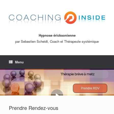
Skip
to
content
Hypnose éricksonienne
par Sebastien Scheidt, Coach et Thérapeute systémique
Menu
Thérapie brève à metz
Prendre RDV
Prendre Rendez-vous