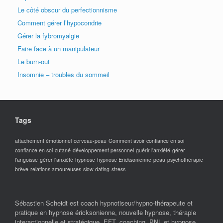
Le côté obscur du perfectionnisme
Comment gérer l’hypocondrie
Gérer la fybromyalgie
Faire face à un manipulateur
Le burn-out
Insomnie – troubles du sommeil
Tags
attachement émotionnel
cerveau-peau
Comment avoir confiance en soi
confiance en soi
cutané
développement personnel
guérir l'anxiété
gérer
l'angoisse
gérer l'anxiété
hypnose
hypnose Ericksonienne
peau
psychothérapie
brève
relations amoureuses
slow dating
stress
Sébastien Scheidt est coach hypnotiseur/hypno-thérapeute et
pratique en hypnose éricksonienne, nouvelle hypnose, thérapie
interactionnelle et stratégique, EFT, coaching, PNL et hypnose